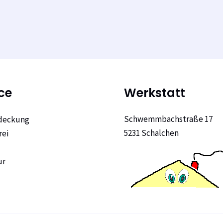
ce
Werkstatt
Schwemmbachstraße 17
deckung
5231 Schalchen
rei
ur