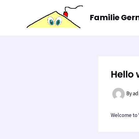
Skip
to
Familie Ger
content
Hello 
By
ad
Welcome to Wo