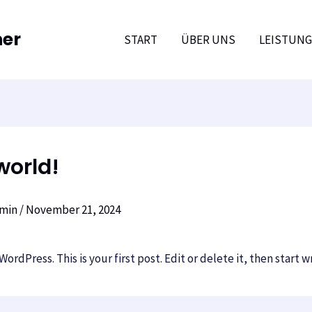
ner
START
ÜBER UNS
LEISTUN
world!
min
/
November 21, 2024
rdPress. This is your first post. Edit or delete it, then start w