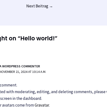
Next Beitrag
→
ght on “Hello world!”
A WORDPRESS COMMENTER
NOVEMBER 21, 2024 AT 10:14 A.M.
 a comment.
rted with moderating, editing, and deleting comments, please v
creen in the dashboard.
 avatars come from
Gravatar
.