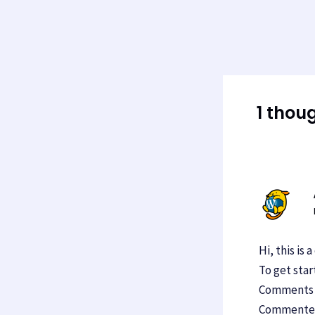
Post
navigation
1 thou
Hi, this is
To get sta
Comments s
Commenter