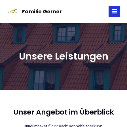
Skip
to
Familie Gerner
MAI
content
MEN
Unsere Leistungen
Unser Angebot im Überblick
Rundumpaket für Ihr Dach: Doppelfalzdeckung,